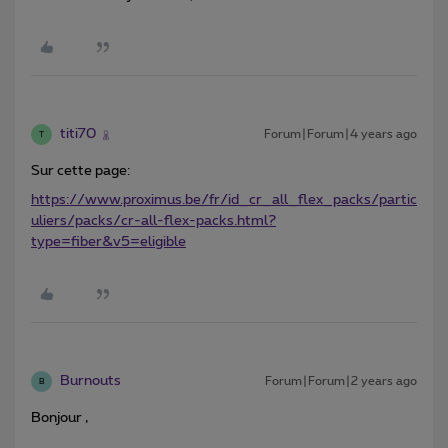
titi70
Forum|Forum|4 years ago
T
Sur cette page:
https://www.proximus.be/fr/id_cr_all_flex_packs/partic
uliers/packs/cr-all-flex-packs.html?
type=fiber&v5=eligible
Burnouts
Forum|Forum|2 years ago
B
Bonjour ,