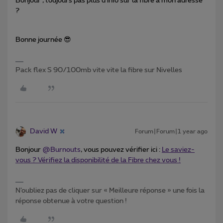
Bonjour , toujours pas plus d’info sur la fibre à mon adresse
?
Bonne journée 😎
Pack flex S 90/100mb vite vite la fibre sur Nivelles
David W
Forum|Forum|1 year ago
Bonjour ​
@Burnouts
, vous pouvez vérifier ici :
Le saviez-
vous ? Vérifiez la disponibilité de la Fibre chez vous !
N’oubliez pas de cliquer sur « Meilleure réponse » une fois la
réponse obtenue à votre question !