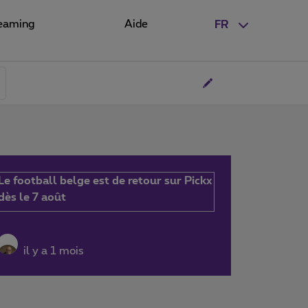
eaming
Aide
FR
Le football belge est de retour sur Pickx
dès le 7 août
il y a 1 mois