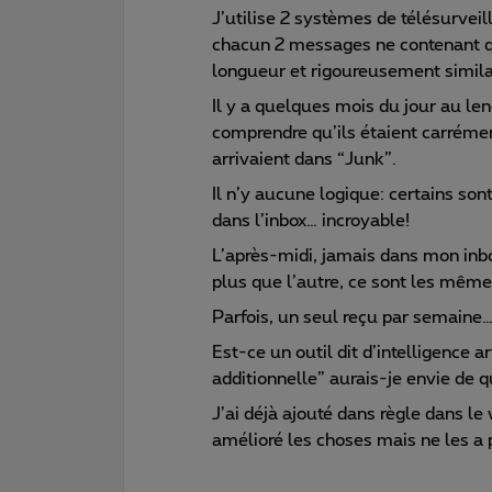
J’utilise 2 systèmes de télésurveil
chacun 2 messages ne contenant q
longueur et rigoureusement simila
Il y a quelques mois du jour au len
comprendre qu’ils étaient carréme
arrivaient dans “Junk”.
Il n’y aucune logique: certains son
dans l’inbox… incroyable!
L’après-midi, jamais dans mon inbo
plus que l’autre, ce sont les mêm
Parfois, un seul reçu par semaine
Est-ce un outil dit d’intelligence a
additionnelle” aurais-je envie de qua
J’ai déjà ajouté dans règle dans l
amélioré les choses mais ne les a 