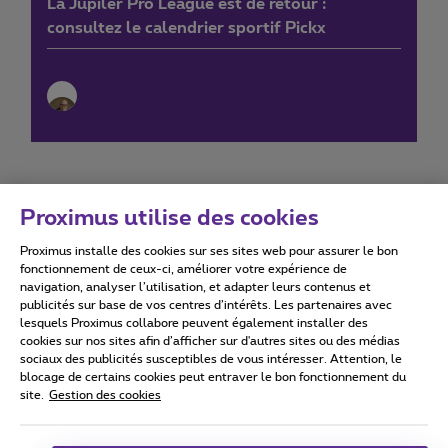
La Jupiler Pro League est de retour :
consultez le calendrier sportif Pickx
Proximus utilise des cookies
Proximus installe des cookies sur ses sites web pour assurer le bon
Conditions d'utilisation
Accessibility statement
fonctionnement de ceux-ci, améliorer votre expérience de
navigation, analyser l’utilisation, et adapter leurs contenus et
publicités sur base de vos centres d’intérêts. Les partenaires avec
lesquels Proximus collabore peuvent également installer des
cookies sur nos sites afin d’afficher sur d'autres sites ou des médias
sociaux des publicités susceptibles de vous intéresser. Attention, le
Tous droits réservés. ©
2026
Proximus
blocage de certains cookies peut entraver le bon fonctionnement du
site.
Gestion des cookies
Conditions générales, info consommateur
Liste des prix et tarifs
Accessibilité
Vie privée
Politique de gestion des cookies
Cookie manager