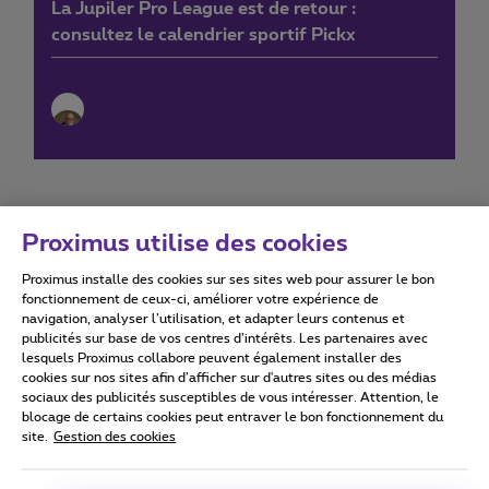
La Jupiler Pro League est de retour :
consultez le calendrier sportif Pickx
Proximus utilise des cookies
Proximus installe des cookies sur ses sites web pour assurer le bon
Conditions d'utilisation
Accessibility statement
fonctionnement de ceux-ci, améliorer votre expérience de
navigation, analyser l’utilisation, et adapter leurs contenus et
publicités sur base de vos centres d’intérêts. Les partenaires avec
lesquels Proximus collabore peuvent également installer des
cookies sur nos sites afin d’afficher sur d'autres sites ou des médias
sociaux des publicités susceptibles de vous intéresser. Attention, le
Tous droits réservés. ©
2026
Proximus
blocage de certains cookies peut entraver le bon fonctionnement du
site.
Gestion des cookies
Conditions générales, info consommateur
Liste des prix et tarifs
Accessibilité
Vie privée
Politique de gestion des cookies
Cookie manager