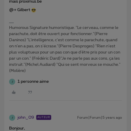
mais proximus.be
@+ Gilbert
Humorous Signature humoristique. "Le cerveau, comme le
parachute, doit être ouvert pour fonctionner."(Pierre
Daninos) "L'intelligence, c'est comme le parachute, quand
on n'en a pas, on s'écrase."(Pierre Desproges) "Rien n'est
plus voluptueux pour un pas con que d'être pris pour un con
par un con." (Frédéric Dard)"Je ne parle pas aux cons, ça les
instruit."(Michel Audiard) "Qui se sent morveux se mouche."
(Molière)
1 personne aime
J
john_09
Forum|Forum|5 years ago
AUTEUR
J
Bonjour,