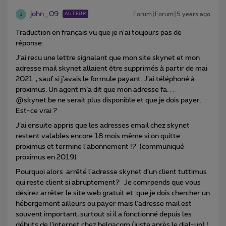
john_09
Forum|Forum|5 years ago
AUTEUR
J
Traduction en français vu que je n'ai toujours pas de
réponse:
J’ai recu une lettre signalant que mon site skynet et mon
adresse mail skynet allaient être supprimés à partir de mai
2021 , sauf si j'avais le formule payant. J’ai téléphoné à
proximus. Un agent m’a dit que mon adresse fa. . .
@skynet.be ne serait plus disponible et que je dois payer.
Est-ce vrai ?
J’ai ensuite appris que les adresses email chez skynet
restent valables encore 18 mois même si on quitte
proximus et termine l'abonnement !? (communiqué
proximus en 2019)
Pourquoi alors arrêté l'adresse skynet d’un client tuttimus
qui reste client si abruptement? Je comrpends que vous
désirez arrêter le site web gratuit et que je dois chercher un
hébergement ailleurs ou payer mais l'adresse mail est
souvent important, surtout si il a fonctionné depuis les
débuts de l’internet chez belgacom (juste après le dial-up) !