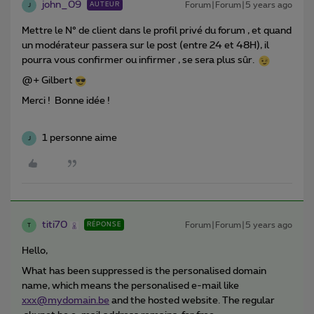
john_09
Forum|Forum|5 years ago
AUTEUR
J
Mettre le N° de client dans le profil privé du forum , et quand
un modérateur passera sur le post (entre 24 et 48H), il
pourra vous confirmer ou infirmer , se sera plus sûr.
@+ Gilbert
Merci ! Bonne idée !
1 personne aime
J
titi70
Forum|Forum|5 years ago
RÉPONSE
T
Hello,
What has been suppressed is the personalised domain
name, which means the personalised e-mail like
xxx@mydomain.be
and the hosted website. The regular