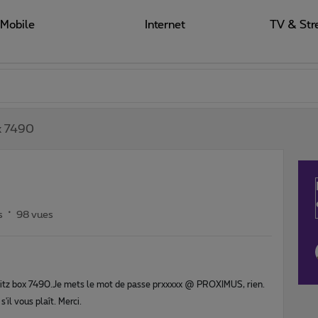
Mobile
Internet
TV & Str
ox 7490
s
98 vues
fritz box 7490.Je mets le mot de passe prxxxxx @ PROXIMUS, rien. 
il vous plaît. Merci.