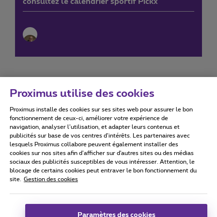
consultez le calendrier sportif Pickx
Proximus utilise des cookies
Proximus installe des cookies sur ses sites web pour assurer le bon
Conditions d'utilisation
Accessibility statement
fonctionnement de ceux-ci, améliorer votre expérience de
navigation, analyser l’utilisation, et adapter leurs contenus et
publicités sur base de vos centres d’intérêts. Les partenaires avec
lesquels Proximus collabore peuvent également installer des
cookies sur nos sites afin d’afficher sur d'autres sites ou des médias
sociaux des publicités susceptibles de vous intéresser. Attention, le
Tous droits réservés. ©
2026
Proximus
blocage de certains cookies peut entraver le bon fonctionnement du
site.
Gestion des cookies
Conditions générales, info consommateur
Liste des prix et tarifs
Accessibilité
Vie privée
Politique de gestion des cookies
Cookie manager
Coordonnées de l’entreprise
Paramètres des cookies