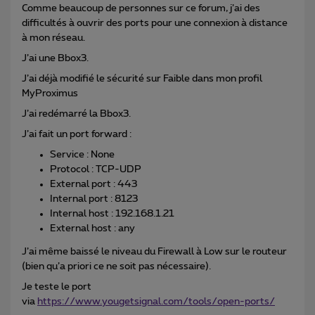
Comme beaucoup de personnes sur ce forum, j’ai des
difficultés à ouvrir des ports pour une connexion à distance
à mon réseau.
J’ai une Bbox3.
J’ai déjà modifié le sécurité sur Faible dans mon profil
MyProximus
J’ai redémarré la Bbox3.
J’ai fait un port forward :
Service : None
Protocol : TCP-UDP
External port : 443
Internal port : 8123
Internal host : 192.168.1.21
External host : any
J’ai même baissé le niveau du Firewall à Low sur le routeur
(bien qu’a priori ce ne soit pas nécessaire).
Je teste le port
via
https://www.yougetsignal.com/tools/open-ports/