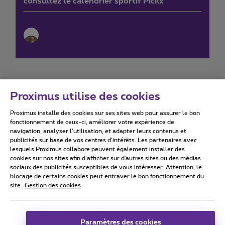
consultez le calendrier sportif Pickx
Proximus utilise des cookies
Proximus installe des cookies sur ses sites web pour assurer le bon
Conditions d'utilisation
Accessibility statement
fonctionnement de ceux-ci, améliorer votre expérience de
navigation, analyser l’utilisation, et adapter leurs contenus et
publicités sur base de vos centres d’intérêts. Les partenaires avec
lesquels Proximus collabore peuvent également installer des
cookies sur nos sites afin d’afficher sur d'autres sites ou des médias
sociaux des publicités susceptibles de vous intéresser. Attention, le
Tous droits réservés. ©
2026
Proximus
blocage de certains cookies peut entraver le bon fonctionnement du
site.
Gestion des cookies
Conditions générales, info consommateur
Liste des prix et tarifs
Accessibilité
Vie privée
Politique de gestion des cookies
Cookie manager
Coordonnées de l’entreprise
Paramètres des cookies