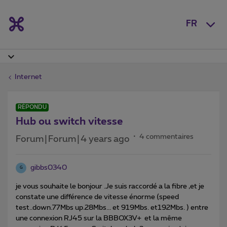
FR
Internet
RÉPONDU
Hub ou switch vitesse
4 commentaires
Forum|Forum|4 years ago
gibbs0340
G
je vous souhaite le bonjour .Je suis raccordé a la fibre ,et je
constate une différence de vitesse énorme (speed
test..down.77Mbs up.28Mbs... et 919Mbs. et192Mbs. ) entre
une connexion RJ45 sur la BBBOX3V+ et la même