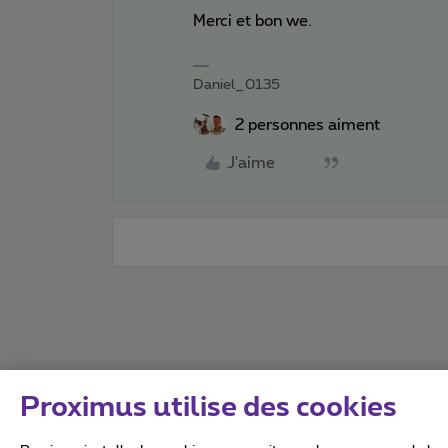
Merci et bon we.
Daniel_0135
2 personnes aiment
J'aime
Proximus utilise des cookies