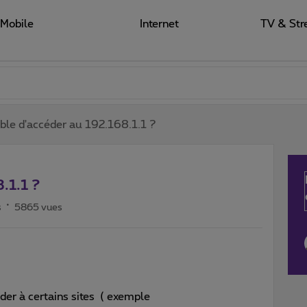
Mobile
Internet
TV & Str
ble d'accéder au 192.168.1.1 ?
.1.1 ?
s
5865 vues
der à certains sites ( exemple