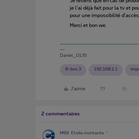
Je retiens que en cas de probl
je l’ai déjà fait pour la tv et
pour une impossibilité d’accès
Merci et bon we.
Daniel_0135
B-box 3
192.168.1.1
imp
J'aime
2 commentaires
M93
Etoile montante