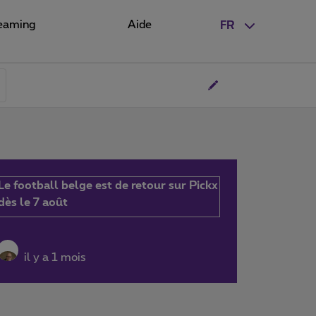
eaming
Aide
FR
Le football belge est de retour sur Pickx
dès le 7 août
il y a 1 mois