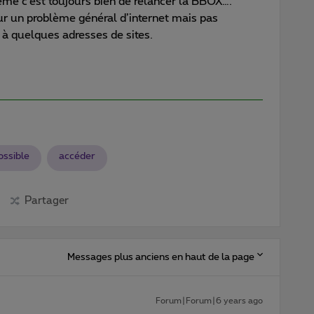
ème c’est toujours bien de relancer la BBOX….
 pour un problème général d’internet mais pas
 à quelques adresses de sites.
ossible
accéder
Partager
Messages plus anciens en haut de la page
Forum|Forum|6 years ago