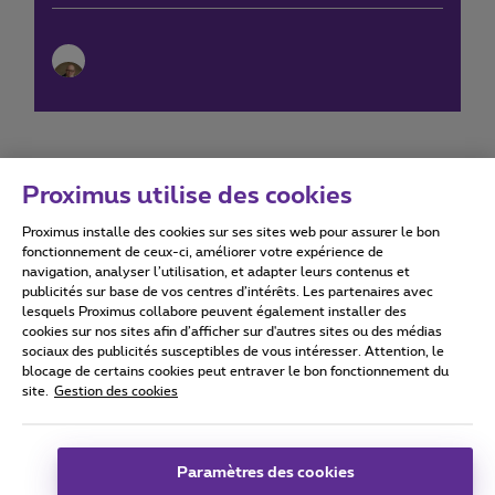
Proximus utilise des cookies
Proximus installe des cookies sur ses sites web pour assurer le bon
Conditions d'utilisation
Accessibility statement
fonctionnement de ceux-ci, améliorer votre expérience de
navigation, analyser l’utilisation, et adapter leurs contenus et
publicités sur base de vos centres d’intérêts. Les partenaires avec
lesquels Proximus collabore peuvent également installer des
cookies sur nos sites afin d’afficher sur d'autres sites ou des médias
sociaux des publicités susceptibles de vous intéresser. Attention, le
Tous droits réservés. ©
2026
Proximus
blocage de certains cookies peut entraver le bon fonctionnement du
site.
Gestion des cookies
Conditions générales, info consommateur
Liste des prix et tarifs
Accessibilité
Vie privée
Politique de gestion des cookies
Cookie manager
Coordonnées de l’entreprise
Paramètres des cookies
Ce site a été créé et est géré conformément au droit belge.