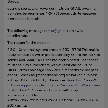
Bonjour,
quand je souhaite envoyer des mails sur GMAIL, avec mon
domaine.Net fournir par PXM à l’époque, voici le message
d’erreur que je reçois:
The following message to <
xx@gmail.com
> was
undeliverable.
The reason for the problem:
5.3.0 - Other mail system problem 550-'5.7.26 This mail is
unauthenticated, which poses a security risk to the\n5.7.26
sender and Gmail users, and has been blocked. The sender
must\n5.7.26 authenticate with at least one of SPF or
DKIM. For this message,\n5.7.26 DKIM checks did not pass
and SPF check for [mondomaine.net] did not\n5.7.26 pass
with ip: [195.238.20.236]. The sender should visit\n5.7.26
https://support.google.com/mail/answer/81126#authen
tication
for\n5.7.26 instructions on setting up
authentication. k4-
20020a05640212c400b0051de4f15364si6331485edx.
201 - gsmtp'