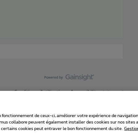
Conditions d'utilisation
Accessibility statement
 fonctionnement de ceux-ci, améliorer votre expérience de navigation, a
imus collabore peuvent également installer des cookies sur nos sites af
e certains cookies peut entraver le bon fonctionnement du site.
Gestio
Proximus
consommateur
Liste des prix et tarifs
Accessibilité