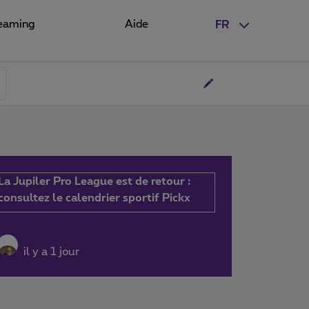
eaming
Aide
FR
La Jupiler Pro League est de retour :
consultez le calendrier sportif Pickx
il y a 1 jour