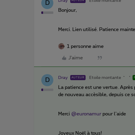
Dray
Etoile montante
AUTEUR
D
Bonjour,
Merci. Lien utilisé. Patience maint
1 personne aime
J'aime
Dray
Etoile montante
AUTEUR
D
La patience est une vertue. Après p
de nouveau accèsible, depuis ce soi
Merci
@euronamur
pour l’aide
Joyeux Noël à tous!