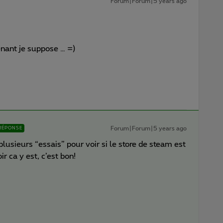
Forum|Forum|5 years ago
enant je suppose … =)
Forum|Forum|5 years ago
RÉPONSE
lusieurs “essais” pour voir si le store de steam est
r ca y est, c’est bon!