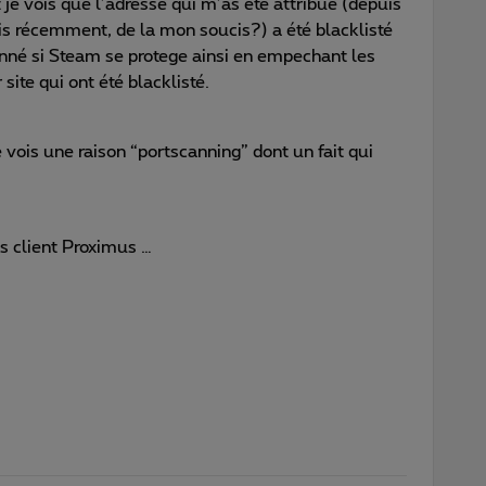
t je vois que l’adresse qui m’as été attribué (depuis
s récemment, de la mon soucis?) a été blacklisté
tonné si Steam se protege ainsi en empechant les
site qui ont été blacklisté.
e vois une raison “portscanning” dont un fait qui
s client Proximus …