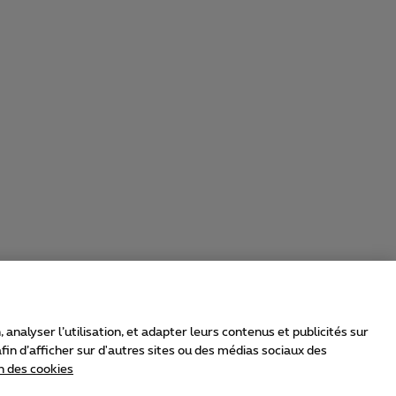
nalyser l’utilisation, et adapter leurs contenus et publicités sur
in d’afficher sur d'autres sites ou des médias sociaux des
n des cookies