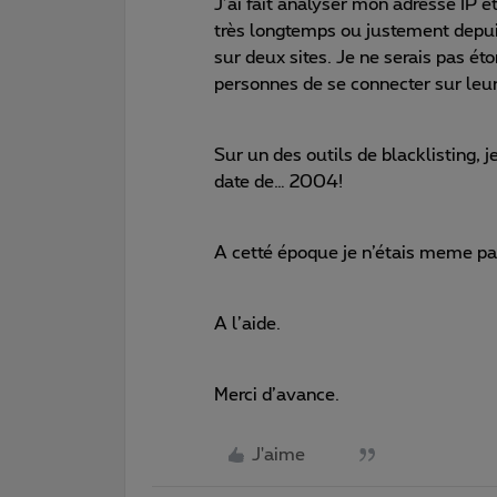
J’ai fait analyser mon adresse IP e
très longtemps ou justement depui
sur deux sites. Je ne serais pas é
personnes de se connecter sur leur 
Sur un des outils de blacklisting, j
date de… 2004!
A cetté époque je n’étais meme pa
A l’aide.
Merci d’avance.
J'aime