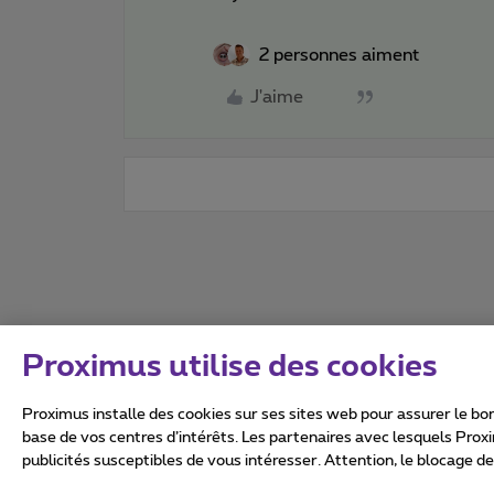
2 personnes aiment
J'aime
Proximus utilise des cookies
Proximus installe des cookies sur ses sites web pour assurer le bon
base de vos centres d’intérêts. Les partenaires avec lesquels Prox
publicités susceptibles de vous intéresser. Attention, le blocage d
Tous droits réservés. ©
2026
Conditions générales, info 