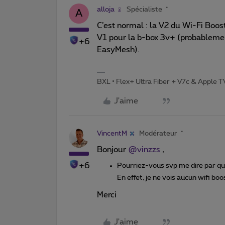
alloja
Spécialiste
A
C’est normal : la V2 du Wi-Fi Booste
V1 pour la b-box 3v+ (probablemen
+6
EasyMesh).
BXL • Flex+ Ultra Fiber + V7c & Apple 
J'aime
VincentM
Modérateur
Bonjour
@vinzzs
,
+6
Pourriez-vous svp me dire par qu
En effet, je ne vois aucun wifi bo
Merci
J'aime