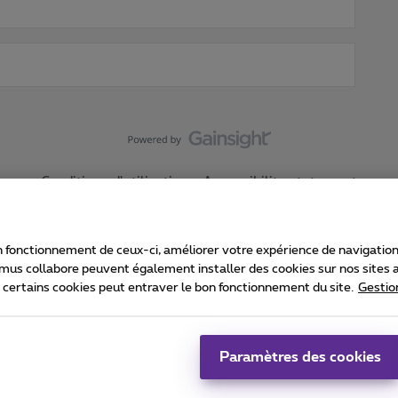
Conditions d'utilisation
Accessibility statement
 fonctionnement de ceux-ci, améliorer votre expérience de navigation, a
imus collabore peuvent également installer des cookies sur nos sites af
e certains cookies peut entraver le bon fonctionnement du site.
Gestio
Proximus
consommateur
Liste des prix et tarifs
Accessibilité
stion des cookies
Cookie manager
Coordonnées de l’entreprise
Ca
é conformément au droit belge.
Pr
Paramètres des cookies
 - B-1030 Bruxelles.
Jo