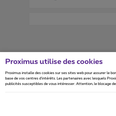
Proximus utilise des cookies
Proximus installe des cookies sur ses sites web pour assurer le bon
base de vos centres d’intérêts. Les partenaires avec lesquels Prox
publicités susceptibles de vous intéresser. Attention, le blocage d
Tous droits réservés. ©
2026
Conditions générales, info 
Vie privée
Politique de ge
Ce site a été créé et est gér
Boulevard du Roi Albert II 27