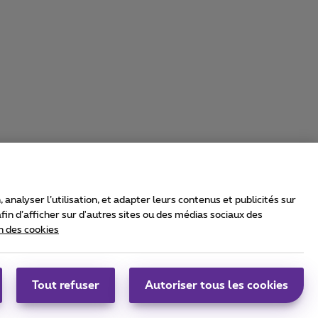
nalyser l’utilisation, et adapter leurs contenus et publicités sur
in d’afficher sur d'autres sites ou des médias sociaux des
n des cookies
rrier & Wholesale Solutions
oximus Group
|
Telindus
Tout refuser
Autoriser tous les cookies
bs
|
Sitemap