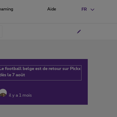
eaming
Aide
FR
Le football belge est de retour sur Pickx
dès le 7 août
il y a 1 mois