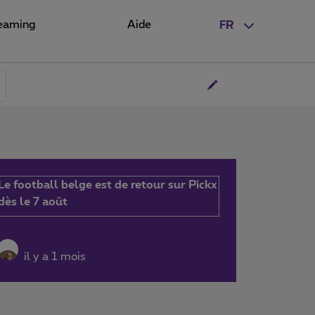
eaming
Aide
FR
Le football belge est de retour sur Pickx
dès le 7 août
il y a 1 mois