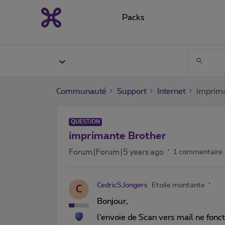
Packs
Communauté
Support
Internet
imprima
QUESTION
imprimante Brother
Forum|Forum|5 years ago
1 commentaire
CedricSJongers
Etoile montante
C
Bonjour,
l’envoie de Scan vers mail ne fon