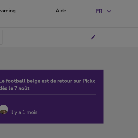
eaming
Aide
FR
Le football belge est de retour sur Pickx
dès le 7 août
il y a 1 mois