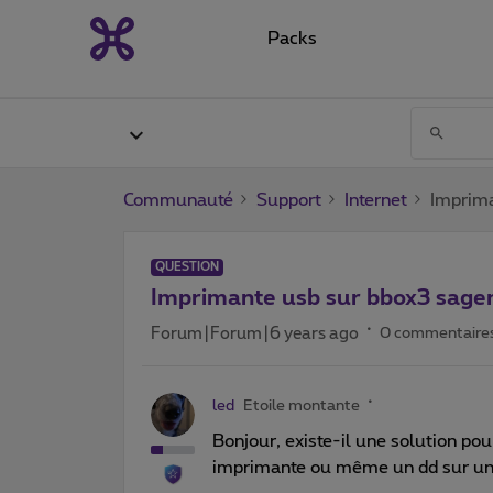
Packs
Communauté
Support
Internet
Imprim
QUESTION
Imprimante usb sur bbox3 sag
Forum|Forum|6 years ago
0 commentaire
led
Etoile montante
Bonjour, existe-il une solution 
imprimante ou même un dd sur un 