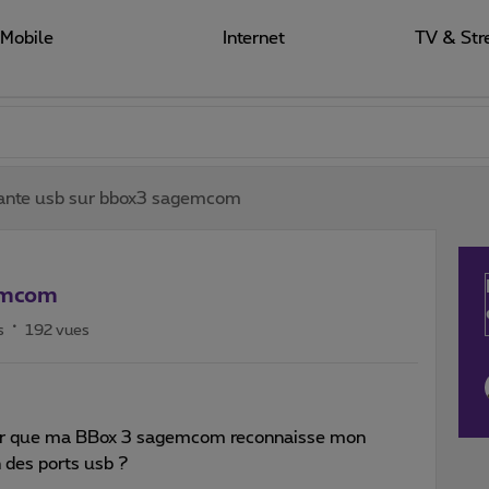
Mobile
Internet
TV & Str
ante usb sur bbox3 sagemcom
emcom
s
192 vues
pour que ma BBox 3 sagemcom reconnaisse mon
des ports usb ?