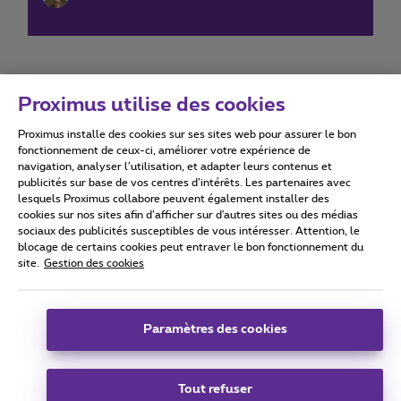
Proximus utilise des cookies
Proximus installe des cookies sur ses sites web pour assurer le bon
Conditions d'utilisation
Accessibility statement
fonctionnement de ceux-ci, améliorer votre expérience de
navigation, analyser l’utilisation, et adapter leurs contenus et
publicités sur base de vos centres d’intérêts. Les partenaires avec
lesquels Proximus collabore peuvent également installer des
cookies sur nos sites afin d’afficher sur d'autres sites ou des médias
sociaux des publicités susceptibles de vous intéresser. Attention, le
Tous droits réservés. ©
2026
Proximus
blocage de certains cookies peut entraver le bon fonctionnement du
site.
Gestion des cookies
Conditions générales, info consommateur
Liste des prix et tarifs
Accessibilité
Vie privée
Politique de gestion des cookies
Cookie manager
Coordonnées de l’entreprise
Paramètres des cookies
Ce site a été créé et est géré conformément au droit belge.
Boulevard du Roi Albert II 27 - B-1030 Bruxelles.
Tout refuser