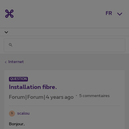
FR
Internet
QUESTION
Installation fibre.
5 commentaires
Forum|Forum|4 years ago
scalou
S
Bonjour,