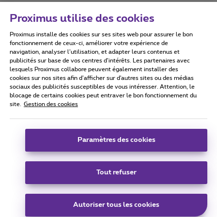
Proximus utilise des cookies
Proximus installe des cookies sur ses sites web pour assurer le bon
Conditions d'utilisation
Accessibility statement
fonctionnement de ceux-ci, améliorer votre expérience de
navigation, analyser l’utilisation, et adapter leurs contenus et
publicités sur base de vos centres d’intérêts. Les partenaires avec
lesquels Proximus collabore peuvent également installer des
cookies sur nos sites afin d’afficher sur d'autres sites ou des médias
sociaux des publicités susceptibles de vous intéresser. Attention, le
Tous droits réservés. ©
2026
Proximus
blocage de certains cookies peut entraver le bon fonctionnement du
site.
Gestion des cookies
Conditions générales, info consommateur
Liste des prix et tarifs
Accessibilité
Vie privée
Politique de gestion des cookies
Cookie manager
Coordonnées de l’entreprise
Paramètres des cookies
Ce site a été créé et est géré conformément au droit belge.
Boulevard du Roi Albert II 27 - B-1030 Bruxelles.
Tout refuser
Carrier & Wholesale Solutions
Autoriser tous les cookies
Proximus Group
|
Telindus