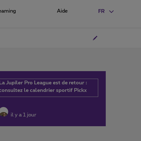
eaming
Aide
FR
La Jupiler Pro League est de retour :
consultez le calendrier sportif Pickx
il y a 1 jour