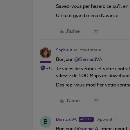
Savez-vous par hasard ce qu’il en
Un tout grand merci d’avance.
J'aime
Sophie A
Modérateur
Bonjour ​
@BernardVA
,
+5
Je viens de vérifier et votre contr
vitesse de 500 Mbps en download
Désirez-vous modifier votre contr
J'aime
BernardVA
Apprenti
AUTEUR
B
Bonjour ​
@Sophie A
, merci pour l’