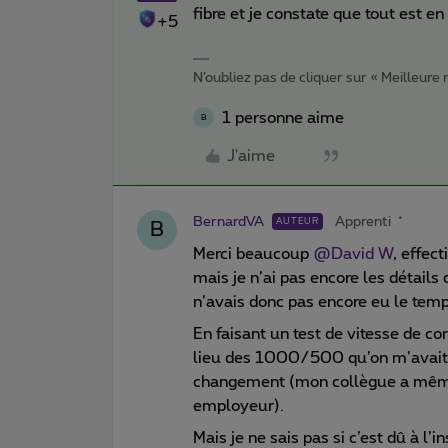
fibre et je constate que tout est e
+5
N’oubliez pas de cliquer sur « Meilleure
1 personne aime
B
J'aime
BernardVA
Apprenti
AUTEUR
B
Merci beaucoup ​
@David W
, effec
mais je n’ai pas encore les détails
n’avais donc pas encore eu le temps
En faisant un test de vitesse de 
lieu des 1000/500 qu’on m’avait a
changement (mon collègue a mêm
employeur).
Mais je ne sais pas si c’est dû à l’i