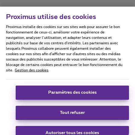
Proximus utilise des cookies
Proximus installe des cookies sur ses sites web pour assurer le bon
Conditions d'utilisation
Accessibility statement
fonctionnement de ceux-ci, améliorer votre expérience de
navigation, analyser l’utilisation, et adapter leurs contenus et
publicités sur base de vos centres d’intérêts. Les partenaires avec
lesquels Proximus collabore peuvent également installer des
cookies sur nos sites afin d’afficher sur d'autres sites ou des médias
sociaux des publicités susceptibles de vous intéresser. Attention, le
Tous droits réservés. ©
2026
Proximus
blocage de certains cookies peut entraver le bon fonctionnement du
site.
Gestion des cookies
Conditions générales, info consommateur
Liste des prix et tarifs
Accessibilité
Vie privée
Politique de gestion des cookies
Cookie manager
Coordonnées de l’entreprise
Paramètres des cookies
Ce site a été créé et est géré conformément au droit belge.
Boulevard du Roi Albert II 27 - B-1030 Bruxelles.
Tout refuser
Carrier & Wholesale Solutions
Autoriser tous les cookies
Proximus Group
|
Telindus