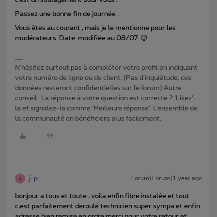
c’est un soulagement pour vous .
Passez une bonne fin de journée .
Vous êtes au courant , mais je le mentionne pour les
modérateurs Date modifiée au 08/07. 😉
N'hésitez surtout pas à compléter votre profil en indiquant
votre numéro de ligne ou de client. (Pas d'inquiétude, ces
données resteront confidentielles sur le forum) Autre
conseil : La réponse à votre question est correcte ? ‘Likez’-
la et signalez-la comme ‘Meilleure réponse’. L’ensemble de
la communauté en bénéficiera plus facilement.
j-p
Forum|Forum|1 year ago
J
bonjour a tous et toute , voila enfin fibre instalée et tout
c,est parfaitement deroulé technicien super sympa et enfin
adresse bien remise en ordre merci pour votre retour et