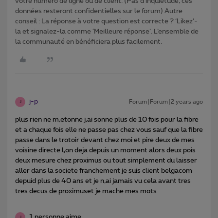
votre numéro de ligne ou de client. (Pas d'inquiétude, ces
données resteront confidentielles sur le forum) Autre
conseil : La réponse à votre question est correcte ? ‘Likez’-
la et signalez-la comme ‘Meilleure réponse’. L’ensemble de
la communauté en bénéficiera plus facilement.
j-p
Forum|Forum|2 years ago
J
plus rien ne m,etonne j,ai sonne plus de 10 fois pour la fibre
et a chaque fois elle ne passe pas chez vous sauf que la fibre
passe dans le trotoir devant chez moi et pire deux de mes
voisine directe l,on deja depuis un moment alors deux pois
deux mesure chez proximus ou tout simplement du laisser
aller dans la societe franchement je suis client belgacom
depuid plus de 40 ans et je n,ai jamais vu cela avant tres
tres decus de proximuset je mache mes mots
1 personne aime
J