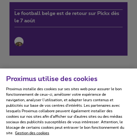
Le football belge est de retour sur Pickx dès
le 7 août
Proximus utilise des cookies
Proximus installe des cookies sur ses sites web pour assurer le bon
Conditions d'utilisation
Accessibility statement
fonctionnement de ceux-ci, améliorer votre expérience de
navigation, analyser l’utilisation, et adapter leurs contenus et
publicités sur base de vos centres d’intérêts. Les partenaires avec
lesquels Proximus collabore peuvent également installer des
cookies sur nos sites afin d’afficher sur d'autres sites ou des médias
sociaux des publicités susceptibles de vous intéresser. Attention, le
Tous droits réservés. ©
2026
Proximus
blocage de certains cookies peut entraver le bon fonctionnement du
site.
Gestion des cookies
Conditions générales, info consommateur