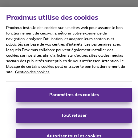
Proximus utilise des cookies
Proximus installe des cookies sur ses sites web pour assurer le bon
Conditions d'utilisation
Accessibility statement
fonctionnement de ceux-ci, améliorer votre expérience de
navigation, analyser l’utilisation, et adapter leurs contenus et
publicités sur base de vos centres d’intérêts. Les partenaires avec
lesquels Proximus collabore peuvent également installer des
cookies sur nos sites afin d’afficher sur d'autres sites ou des médias
sociaux des publicités susceptibles de vous intéresser. Attention, le
Tous droits réservés. ©
2026
Proximus
blocage de certains cookies peut entraver le bon fonctionnement du
site.
Gestion des cookies
Conditions générales, info consommateur
Liste des prix et tarifs
Accessibilité
Vie privée
Politique de gestion des cookies
Cookie manager
Coordonnées de l’entreprise
Paramètres des cookies
Ce site a été créé et est géré conformément au droit belge.
Boulevard du Roi Albert II 27 - B-1030 Bruxelles.
Tout refuser
Carrier & Wholesale Solutions
Autoriser tous les cookies
Proximus Group
|
Telindus