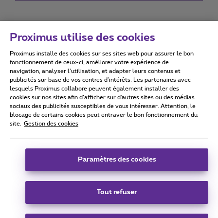
Proximus utilise des cookies
Proximus installe des cookies sur ses sites web pour assurer le bon
Conditions d'utilisation
Accessibility statement
fonctionnement de ceux-ci, améliorer votre expérience de
navigation, analyser l’utilisation, et adapter leurs contenus et
publicités sur base de vos centres d’intérêts. Les partenaires avec
lesquels Proximus collabore peuvent également installer des
cookies sur nos sites afin d’afficher sur d'autres sites ou des médias
sociaux des publicités susceptibles de vous intéresser. Attention, le
Tous droits réservés. ©
2026
Proximus
blocage de certains cookies peut entraver le bon fonctionnement du
site.
Gestion des cookies
Conditions générales, info consommateur
Liste des prix et tarifs
Accessibilité
Vie privée
Politique de gestion des cookies
Cookie manager
Coordonnées de l’entreprise
Paramètres des cookies
Ce site a été créé et est géré conformément au droit belge.
Boulevard du Roi Albert II 27 - B-1030 Bruxelles.
Tout refuser
Carrier & Wholesale Solutions