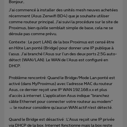
Bonjour,
J’ai commencé à installer des unités mesh neuves achetées
récemment (Asus Zenwifi BD4) que je souhaite utiliser
comme routeur principal. J’ai suivi la procédure sur le site de
Proximus, bien qu’elle semblait simple de base, cela ne se
déroule pas comme prévu.
Contexte : Le port LAN1 de la box Proximus est censé être
en Hôte Lan ponté (Bridge) pour donner une IP publique à
l’asus. J’ai branché l’Asus sur l’un des deux ports 2.5G auto-
détect (WAN/LAN). Le WAN de l’Asus est configuré en
DHCP.
Problème rencontré: Quand le Bridge/Mode Lan ponté est
activé (dans MyProximus) avec l’adresse MAC du routeur
Asus, ce dernier reçoit une IP WAN 192.168.x.x et plus
d’accès à internet. L’application Asus indique “branchez
câble Ethernet pour connecter votre routeur au modem”
→ le routeur considère qu’aucun WAN actif n’est détecté.
Quand le Bridge est désactivé : L’Asus reçoit une IP privée
via DHCP de la box. Internet fonctionne mais la box reste