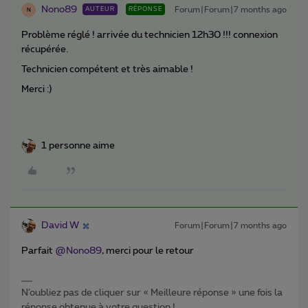
Nono89
Forum|Forum|7 months ago
AUTEUR
RÉPONSE
N
Problème réglé ! arrivée du technicien 12h30 !!! connexion
récupérée.
Technicien compétent et très aimable !
Merci :)
1 personne aime
David W
Forum|Forum|7 months ago
Parfait ​
@Nono89
, merci pour le retour
N’oubliez pas de cliquer sur « Meilleure réponse » une fois la
réponse obtenue à votre question !