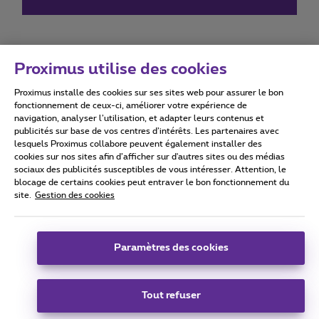
Proximus utilise des cookies
Proximus installe des cookies sur ses sites web pour assurer le bon
Conditions d'utilisation
Accessibility statement
fonctionnement de ceux-ci, améliorer votre expérience de
navigation, analyser l’utilisation, et adapter leurs contenus et
publicités sur base de vos centres d’intérêts. Les partenaires avec
lesquels Proximus collabore peuvent également installer des
cookies sur nos sites afin d’afficher sur d'autres sites ou des médias
sociaux des publicités susceptibles de vous intéresser. Attention, le
Tous droits réservés. ©
2026
Proximus
blocage de certains cookies peut entraver le bon fonctionnement du
site.
Gestion des cookies
Conditions générales, info consommateur
Liste des prix et tarifs
Accessibilité
Vie privée
Politique de gestion des cookies
Cookie manager
Coordonnées de l’entreprise
Paramètres des cookies
Ce site a été créé et est géré conformément au droit belge.
Boulevard du Roi Albert II 27 - B-1030 Bruxelles.
Tout refuser