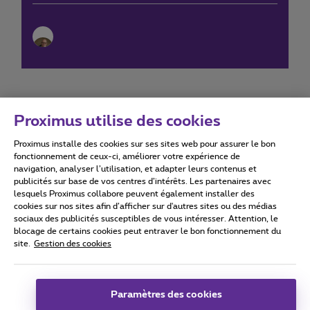
Proximus utilise des cookies
Proximus installe des cookies sur ses sites web pour assurer le bon
Conditions d'utilisation
Accessibility statement
fonctionnement de ceux-ci, améliorer votre expérience de
navigation, analyser l’utilisation, et adapter leurs contenus et
publicités sur base de vos centres d’intérêts. Les partenaires avec
lesquels Proximus collabore peuvent également installer des
cookies sur nos sites afin d’afficher sur d'autres sites ou des médias
sociaux des publicités susceptibles de vous intéresser. Attention, le
Tous droits réservés. ©
2026
Proximus
blocage de certains cookies peut entraver le bon fonctionnement du
site.
Gestion des cookies
Conditions générales, info consommateur
Liste des prix et tarifs
Accessibilité
Vie privée
Politique de gestion des cookies
Cookie manager
Coordonnées de l’entreprise
Paramètres des cookies
Ce site a été créé et est géré conformément au droit belge.