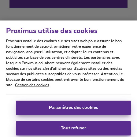
Proximus utilise des cookies
Proximus installe des cookies sur ses sites web pour assurer le bon
Conditions d'utilisation
Accessibility statement
fonctionnement de ceux-ci, améliorer votre expérience de
navigation, analyser l’utilisation, et adapter leurs contenus et
publicités sur base de vos centres d’intérêts. Les partenaires avec
lesquels Proximus collabore peuvent également installer des
cookies sur nos sites afin d’afficher sur d'autres sites ou des médias
sociaux des publicités susceptibles de vous intéresser. Attention, le
Tous droits réservés. ©
2026
Proximus
blocage de certains cookies peut entraver le bon fonctionnement du
site.
Gestion des cookies
Conditions générales, info consommateur
Liste des prix et tarifs
Accessibilité
Vie privée
Politique de gestion des cookies
Cookie manager
Coordonnées de l’entreprise
Paramètres des cookies
Ce site a été créé et est géré conformément au droit belge.
Boulevard du Roi Albert II 27 - B-1030 Bruxelles.
Tout refuser