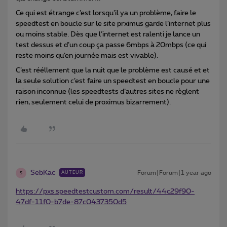
Ce qui est étrange c’est lorsqu’il ya un problème, faire le
speedtest en boucle sur le site prximus garde l’internet plus
ou moins stable. Dès que l’internet est ralenti je lance un
test dessus et d’un coup ça passe 6mbps à 20mbps (ce qui
reste moins qu’en journée mais est vivable).
C’est rééllement que la nuit que le problème est causé et et
la seule solution c’est faire un speedtest en boucle pour une
raison inconnue (les speedtests d’autres sites ne règlent
rien, seulement celui de proximus bizarrement).
SebKac
Forum|Forum|1 year ago
AUTEUR
S
https://pxs.speedtestcustom.com/result/44c29f90-
47df-11f0-b7de-87c0437350d5