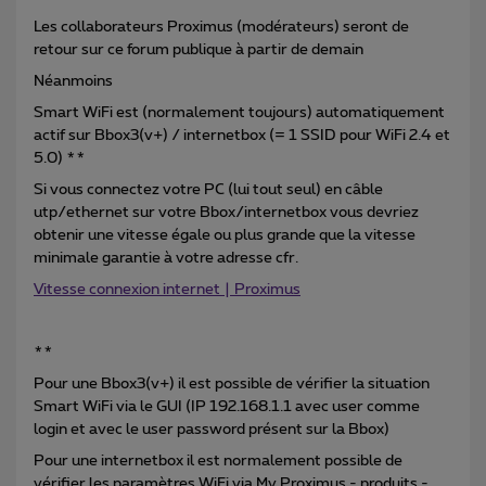
Les collaborateurs Proximus (modérateurs) seront de
retour sur ce forum publique à partir de demain
Néanmoins
Smart WiFi est (normalement toujours) automatiquement
actif sur Bbox3(v+) / internetbox (= 1 SSID pour WiFi 2.4 et
5.0) **
Si vous connectez votre PC (lui tout seul) en câble
utp/ethernet sur votre Bbox/internetbox vous devriez
obtenir une vitesse égale ou plus grande que la vitesse
minimale garantie à votre adresse cfr.
Vitesse connexion internet | Proximus
**
Pour une Bbox3(v+) il est possible de vérifier la situation
Smart WiFi via le GUI (IP 192.168.1.1 avec user comme
login et avec le user password présent sur la Bbox)
Pour une internetbox il est normalement possible de
vérifier les paramètres WiFi via My Proximus - produits -