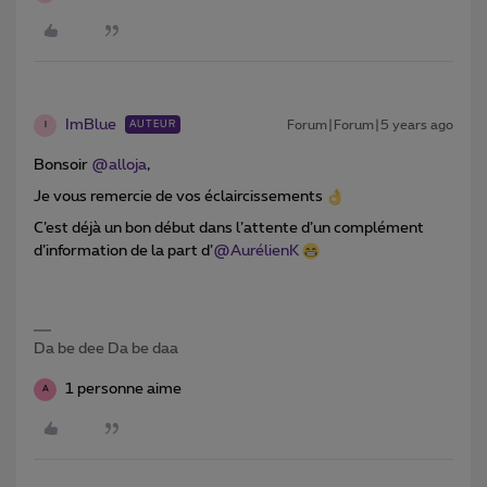
ImBlue
Forum|Forum|5 years ago
AUTEUR
I
Bonsoir
@alloja
,
Je vous remercie de vos éclaircissements
C’est déjà un bon début dans l’attente d’un complément
d’information de la part d’
@AurélienK
Da be dee Da be daa
1 personne aime
A