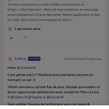
Je vous mentionne un site mobile, retrouvez le ici
https://sites.bipt.be/ . Merci de me contacter en message
privé uniquement si je le demande. Notez également le lien
du topic dans votre message privé. Merci
1 personne aime
I
ImBlue
Forum|Forum|5 years ago
AUTEUR
I
Hello
@AurélienK
,
C’est génial merci !! Madame aura une belle surprise en
rentrant ce soir
J’étais convaincu, qu’une fois de plus, l’équipe qui modère ce
forum apporterait satisfaction avec simplicité. Merci à tous
!!
@Cédric B
@Sophie A
@David W
Sans oublier l’équipe de techniciens venu sur place &