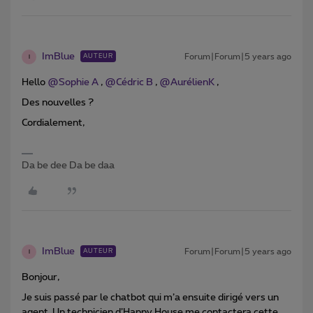
ImBlue
Forum|Forum|5 years ago
AUTEUR
I
Hello
@Sophie A
,
@Cédric B
,
@AurélienK
,
Des nouvelles ?
Cordialement,
Da be dee Da be daa
ImBlue
Forum|Forum|5 years ago
AUTEUR
I
Bonjour,
Je suis passé par le chatbot qui m’a ensuite dirigé vers un
agent. Un technicien d’Happy House me contactera cette