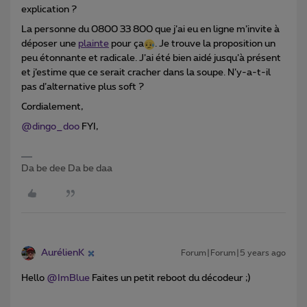
explication ?
La personne du 0800 33 800 que j’ai eu en ligne m’invite à
déposer une
plainte
pour ça
. Je trouve la proposition un
peu étonnante et radicale. J’ai été bien aidé jusqu’à présent
et j’estime que ce serait cracher dans la soupe. N’y-a-t-il
pas d’alternative plus soft ?
Cordialement,
@dingo_doo
FYI,
Da be dee Da be daa
AurélienK
Forum|Forum|5 years ago
Hello
@ImBlue
Faites un petit reboot du décodeur ;)