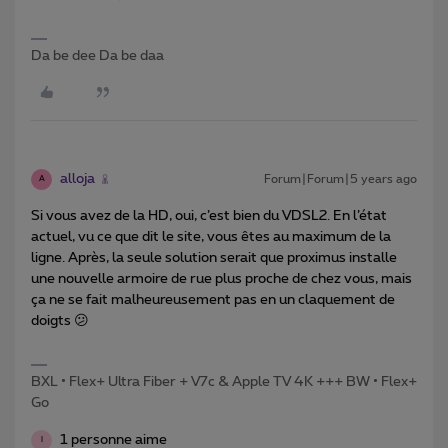
Da be dee Da be daa
alloja
Forum|Forum|5 years ago
A
Si vous avez de la HD, oui, c’est bien du VDSL2. En l’état
actuel, vu ce que dit le site, vous êtes au maximum de la
ligne. Après, la seule solution serait que proximus installe
une nouvelle armoire de rue plus proche de chez vous, mais
ça ne se fait malheureusement pas en un claquement de
doigts 😕
BXL • Flex+ Ultra Fiber + V7c & Apple TV 4K +++ BW • Flex+
Go
1 personne aime
I