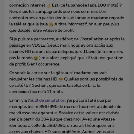
connexion internet
Est-ce la panacée (aka 100 mbts) ?
Non, mais les campagnards que nous sommes s’en
contenterons en particulier le soir lorsque madame regarde
la télé et que je joue
A titre informatif, on a un peu plus
que doublé notre vitesse de profil.
Si je puis me permettre, au début de l’installation et après le
passage en VDSL2 (début mai), nous avions accès aux
chaines HD qui ont disparu depuis lors. David (le technicien,
pas le modo
) m’a alors expliqué que c’était une question
de profil; 8 en l’occurrence.
Ce serait la cerise sur le gâteau si madame pouvait
récupérer les chaines HD
Quelles sont les possibilités de
ce côté là ? Sachant que sans la solution LTE, la
connexion tourne à 11 mbts.
Enfin, via l’
outil de simulation
, j’ai pu constaté que par
exemple, les nr 398/396 de ma rue tournent au double de
ma vitesse max garantie. Ensuite cette valeur est divisée
par 2 à partir du 394 jusque chez moi. Avec une vitesse
identique à celle du 398/396, on aurait théoriquement
accès aux chaines HD sans problème. Auriez-vous une