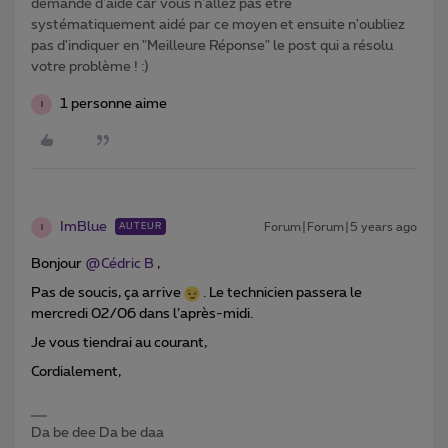
demande d'aide car vous n'allez pas être
systématiquement aidé par ce moyen et ensuite n'oubliez
pas d'indiquer en "Meilleure Réponse" le post qui a résolu
votre problème ! :)
1 personne aime
I
ImBlue
Forum|Forum|5 years ago
AUTEUR
I
Bonjour
@Cédric B
,
Pas de soucis, ça arrive
. Le technicien passera le
mercredi 02/06 dans l’après-midi.
Je vous tiendrai au courant,
Cordialement,
Da be dee Da be daa