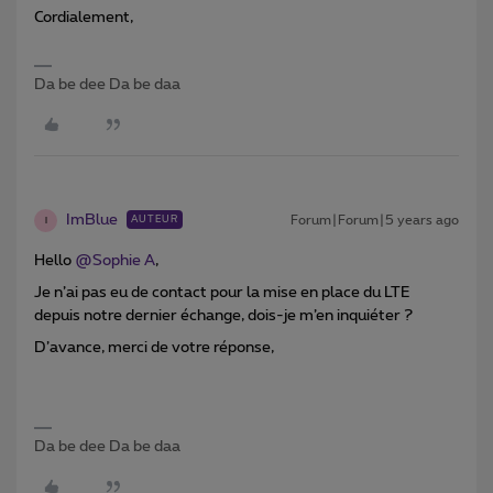
Cordialement,
Da be dee Da be daa
ImBlue
Forum|Forum|5 years ago
AUTEUR
I
Hello
@Sophie A
,
Je n’ai pas eu de contact pour la mise en place du LTE
depuis notre dernier échange, dois-je m’en inquiéter ?
D’avance, merci de votre réponse,
Da be dee Da be daa