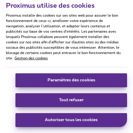
Nourdine du 0800 33 800, beau travail d’équipeS
Proximus utilise des cookies
Bonne semaine à tous & bon courage pour la suite
Proximus installe des cookies sur ses sites web pour assurer le bon
fonctionnement de ceux-ci, améliorer votre expérience de
navigation, analyser l’utilisation, et adapter leurs contenus et
Da be dee Da be daa
publicités sur base de vos centres d’intérêts. Les partenaires avec
lesquels Proximus collabore peuvent également installer des
1 personne aime
cookies sur nos sites afin d’afficher sur d'autres sites ou des médias
sociaux des publicités susceptibles de vous intéresser. Attention, le
blocage de certains cookies peut entraver le bon fonctionnement du
site.
Gestion des cookies
ImBlue
Forum|Forum|5 years ago
AUTEUR
I
Paramètres des cookies
Hello,
Après un petit temps d’adaptation, voici les conclusions des
Tout refuser
différentes opérations.
Avant
Autoriser tous les cookies