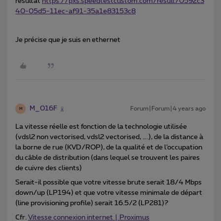
résultat
https://pxs.speedtestcustom.com/result/0592c3
40-05d5-11ec-af91-35a1e83153c8
Je précise que je suis en ethernet
M_016F
Forum|Forum|4 years ago
M
La vitesse réelle est fonction de la technologie utilisée
(vdsl2 non vectorised, vdsl2 vectorised, ….), de la distance à
la borne de rue (KVD/ROP), de la qualité et de l’occupation
du câble de distribution (dans lequel se trouvent les paires
de cuivre des clients)
Serait-il possible que votre vitesse brute serait 18/4 Mbps
down/up (LP194) et que votre vitesse minimale de départ
(line provisioning profile) serait 16.5/2 (LP281)?
Cfr.
Vitesse connexion internet | Proximus