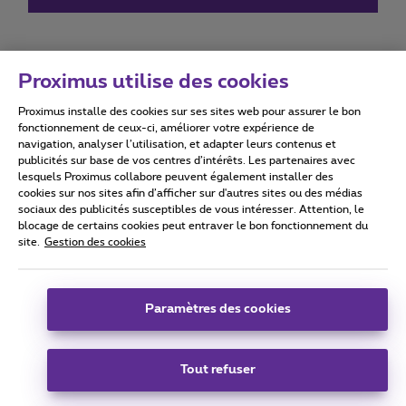
Proximus utilise des cookies
Proximus installe des cookies sur ses sites web pour assurer le bon
Conditions d'utilisation
Accessibility statement
fonctionnement de ceux-ci, améliorer votre expérience de
navigation, analyser l’utilisation, et adapter leurs contenus et
publicités sur base de vos centres d’intérêts. Les partenaires avec
lesquels Proximus collabore peuvent également installer des
cookies sur nos sites afin d’afficher sur d'autres sites ou des médias
sociaux des publicités susceptibles de vous intéresser. Attention, le
Tous droits réservés. ©
2026
Proximus
blocage de certains cookies peut entraver le bon fonctionnement du
site.
Gestion des cookies
Conditions générales, info consommateur
Liste des prix et tarifs
Accessibilité
Vie privée
Politique de gestion des cookies
Cookie manager
Coordonnées de l’entreprise
Paramètres des cookies
Ce site a été créé et est géré conformément au droit belge.
Boulevard du Roi Albert II 27 - B-1030 Bruxelles.
Tout refuser