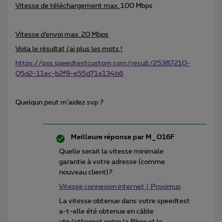
Vitesse de téléchargement max.
100 Mbps
Vitesse d’envoi max. 20 Mbps
Voila le résultat j’ai plus les mots !
https://pxs.speedtestcustom.com/result/25387210-
05d2-11ec-b2f9-e55d71e134b6
Quelqun peut m’aidez svp ?
Meilleure réponse par
M_016F
Quelle serait la vitesse minimale
garantie à votre adresse (comme
nouveau client)?
Vitesse connexion internet | Proximus
La vitesse obtenue dans votre speedtest
a-t-elle été obtenue en câble
utp/ethernet entre la Bbox et le