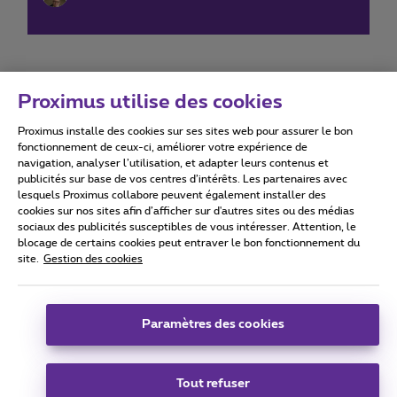
Proximus utilise des cookies
Proximus installe des cookies sur ses sites web pour assurer le bon
Conditions d'utilisation
Accessibility statement
fonctionnement de ceux-ci, améliorer votre expérience de
navigation, analyser l’utilisation, et adapter leurs contenus et
publicités sur base de vos centres d’intérêts. Les partenaires avec
lesquels Proximus collabore peuvent également installer des
cookies sur nos sites afin d’afficher sur d'autres sites ou des médias
sociaux des publicités susceptibles de vous intéresser. Attention, le
Tous droits réservés. ©
2026
Proximus
blocage de certains cookies peut entraver le bon fonctionnement du
site.
Gestion des cookies
Conditions générales, info consommateur
Liste des prix et tarifs
Accessibilité
Vie privée
Politique de gestion des cookies
Cookie manager
Coordonnées de l’entreprise
Paramètres des cookies
Ce site a été créé et est géré conformément au droit belge.
Boulevard du Roi Albert II 27 - B-1030 Bruxelles.
Tout refuser