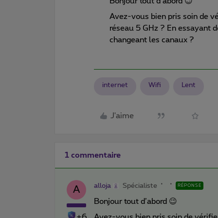
Bonjour tout d’abord 😉
Avez-vous bien pris soin de vér
réseau 5 GHz ? En essayant d
changeant les canaux ?
internet
Wifi
Lent
J'aime
1 commentaire
alloja
Spécialiste
RÉPONSE
A
Bonjour tout d’abord 😉
+6
Avez-vous bien pris soin de vérifie