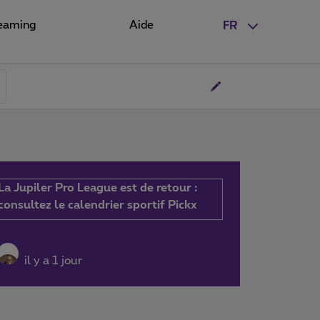
eaming
Aide
FR
La Jupiler Pro League est de retour :
consultez le calendrier sportif Pickx
il y a 1 jour