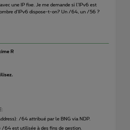
x+ avec une IP fixe. Je me demande si l’IPv6 est
nombre d’IPv6 dispose-t-on? Un /64, un /56 ?
ime R
lisez.
E:
dress): /64 attribué par le BNG via NDP.
 /64 est utilisée à des fins de gestion.