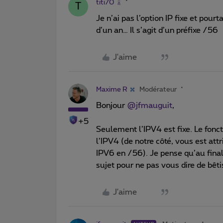
titi70
T
Je n’ai pas l’option IP fixe et pou
d’un an… Il s’agit d’un préfixe /56
J'aime
Maxime R
Modérateur
Bonjour
@jfmauguit
,
+5
Seulement l’IPV4 est fixe. Le fon
l’IPV4 (de notre côté, vous est a
IPV6 en /56). Je pense qu’au fina
sujet pour ne pas vous dire de bêti
J'aime