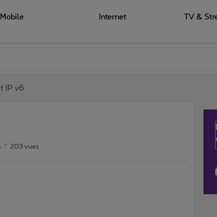
Mobile
Internet
TV & Str
et IP v6
s
203 vues