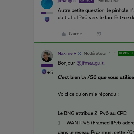
jfmauguit
Motivateur
AUTEUR
Autre petite question, le pinhole 
du trafic IPv6 vers le lan. Est-ce du
J'aime
Maxime R
Modérateur
RÉPONSE
Bonjour
@jfmauguit
,
+5
C’est bien la /56 que vous utilise
Voici ce qu’on m’a répondu :
Le BNG attribue 2 IPv6 au CPE:
1. WAN IPv6 (Framed IPv6 addres
dans le réseau Proximus, cette /64 