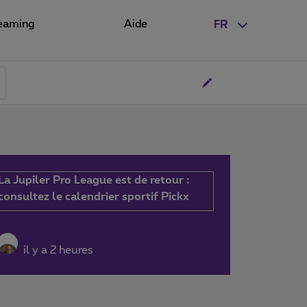
eaming
Aide
FR
La Jupiler Pro League est de retour :
consultez le calendrier sportif Pickx
il y a 2 heures