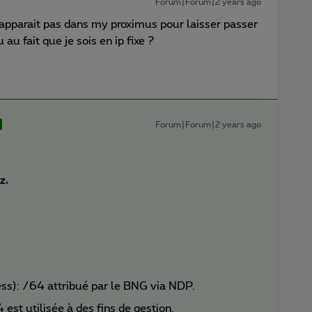
Forum|Forum|2 years ago
n’apparait pas dans my proximus pour laisser passer
 au fait que je sois en ip fixe ?
Forum|Forum|2 years ago
z.
s): /64 attribué par le BNG via NDP.
est utilisée à des fins de gestion.