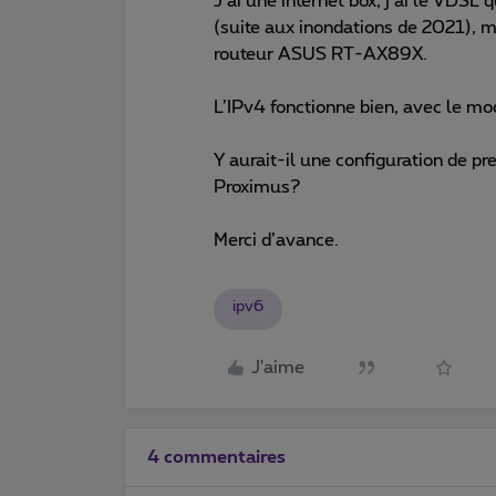
J’ai une internet box, j’ai le VDSL 
(suite aux inondations de 2021), m
routeur ASUS RT-AX89X.
L’IPv4 fonctionne bien, avec le mo
Y aurait-il une configuration de pr
Proximus?
Merci d’avance.
ipv6
J'aime
4 commentaires