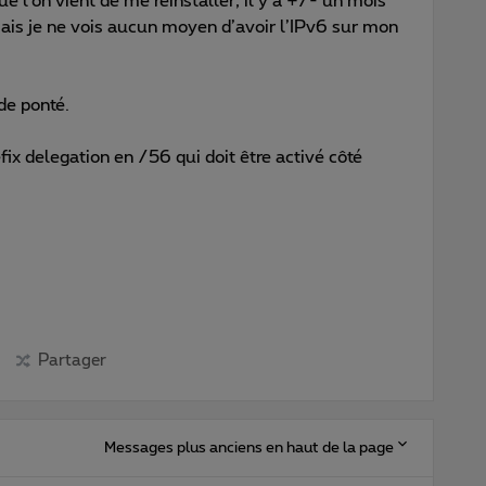
que l’on vient de me réinstaller, il y a +/- un mois
ais je ne vois aucun moyen d’avoir l’IPv6 sur mon
de ponté.
efix delegation en /56 qui doit être activé côté
Partager
Messages plus anciens en haut de la page