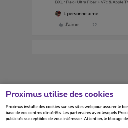
BXL • Flex+ Ultra Fiber + V7c & Apple 
1 personne aime
J'aime
Proximus utilise des cookies
Proximus installe des cookies sur ses sites web pour assurer le bon
base de vos centres d’intérêts. Les partenaires avec lesquels Prox
publicités susceptibles de vous intéresser. Attention, le blocage d
Tous droits réservés. ©
2026
Conditions générales, info 