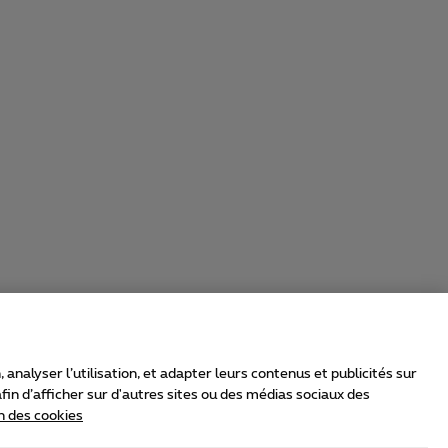
nalyser l’utilisation, et adapter leurs contenus et publicités sur
in d’afficher sur d'autres sites ou des médias sociaux des
n des cookies