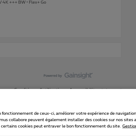
TV 4K +++ BW • Flex+ Go
Conditions d'utilisation
Accessibility statement
 fonctionnement de ceux-ci, améliorer votre expérience de navigation, a
imus collabore peuvent également installer des cookies sur nos sites af
e certains cookies peut entraver le bon fonctionnement du site.
Gestio
Proximus
consommateur
Liste des prix et tarifs
Accessibilité