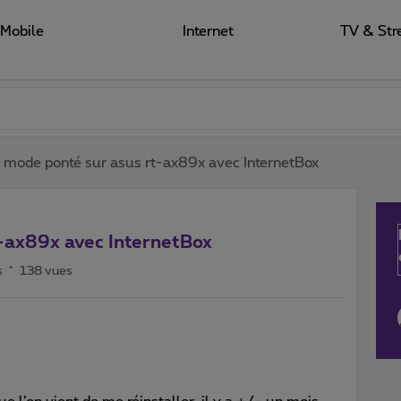
Mobile
Internet
TV & Str
 mode ponté sur asus rt-ax89x avec InternetBox
-ax89x avec InternetBox
s
138 vues