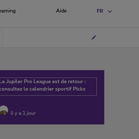
eaming
Aide
FR
La Jupiler Pro League est de retour :
consultez le calendrier sportif Pickx
il y a 1 jour