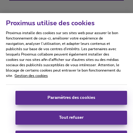
Proximus utilise des cookies
Proximus installe des cookies sur ses sites web pour assurer le bon
Conditions d'utilisation
Accessibility statement
fonctionnement de ceux-ci, améliorer votre expérience de
navigation, analyser l’utilisation, et adapter leurs contenus et
publicités sur base de vos centres d’intérêts. Les partenaires avec
lesquels Proximus collabore peuvent également installer des
cookies sur nos sites afin d’afficher sur d'autres sites ou des médias
sociaux des publicités susceptibles de vous intéresser. Attention, le
Tous droits réservés. ©
2026
Proximus
blocage de certains cookies peut entraver le bon fonctionnement du
site.
Gestion des cookies
Conditions générales, info consommateur
Liste des prix et tarifs
Accessibilité
Vie privée
Politique de gestion des cookies
Cookie manager
Coordonnées de l’entreprise
Paramètres des cookies
Ce site a été créé et est géré conformément au droit belge.
Boulevard du Roi Albert II 27 - B-1030 Bruxelles.
Tout refuser
Carrier & Wholesale Solutions