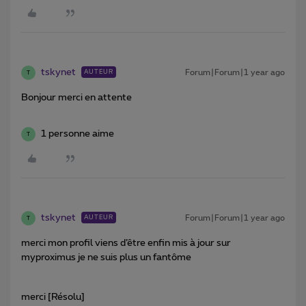
tskynet
Forum|Forum|1 year ago
AUTEUR
T
Bonjour merci en attente
1 personne aime
T
tskynet
Forum|Forum|1 year ago
AUTEUR
T
merci mon profil viens d’être enfin mis à jour sur
myproximus je ne suis plus un fantôme
merci [Résolu]