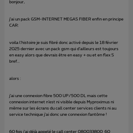
bonjour,
j’ai un pack GSM-INTERNET MEGAS FIBER enfin en principe
CAR:
voila l’histoire je suis fibré donc activé depuis le 18 février
2025 dernier avec un pack gsm qui d’ailleurs est toujours
en easy alors que devrais être en easy + ou et en flex S
bref...
alors :
j’ai une connexion fibre 500 UP/500 DL mais cette
connexion internet n’est ni visible depuis Myproximus ni
même sur les écrans du call center services clients ni au
service technique j’ai donc une connexion fantôme !
60 fois j’ai déjà appelé le call center 080033800 60