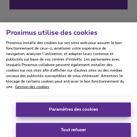
Proximus utilise des cookies
Proximus installe des cookies sur ses sites web pour assurer le bon
Conditions d'utilisation
Accessibility statement
fonctionnement de ceux-ci, améliorer votre expérience de
navigation, analyser l’utilisation, et adapter leurs contenus et
publicités sur base de vos centres d’intérêts. Les partenaires avec
lesquels Proximus collabore peuvent également installer des
cookies sur nos sites afin d’afficher sur d'autres sites ou des médias
sociaux des publicités susceptibles de vous intéresser. Attention, le
Tous droits réservés. ©
2026
Proximus
blocage de certains cookies peut entraver le bon fonctionnement du
site.
Gestion des cookies
Conditions générales, info consommateur
Liste des prix et tarifs
Accessibilité
Vie privée
Politique de gestion des cookies
Cookie manager
Coordonnées de l’entreprise
Paramètres des cookies
Ce site a été créé et est géré conformément au droit belge.
Boulevard du Roi Albert II 27 - B-1030 Bruxelles.
Tout refuser