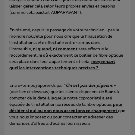
enregistrements télévisés qu’ils effectuent au lieu de leur
laisser gérer cela selon leurs propres envies et besoins
(comme cela existait AUPARAVANT).
En résumé, depuis le passage de votre technicien….pas la
moindre nouvelle pour nous dire que la finalisation de
l’installation a été effectuée entre-temps dans
l’immeuble,
ni quand, ni comment
sera effectué le
raccordement, ni
où
exactement ce boîtier de fibre optique
sera placé dans leur appartement et cela,
moyennant
quelles interventions techniques précises ?
Entre-temps j’apprends par "
On est pas des pigeons
»
(voir lien ci-dessous) que les clients disposent de
5 ans
à
compter de la date à laquelle notre copropriété a été
équipée de l’installation au réseau de la fibre optique,
pour
décider si oui ou non nous acceptons ce changement
que
vous nous imposez ou pour contacter et adresser des
demandes d’offres à d’autres fournisseurs.