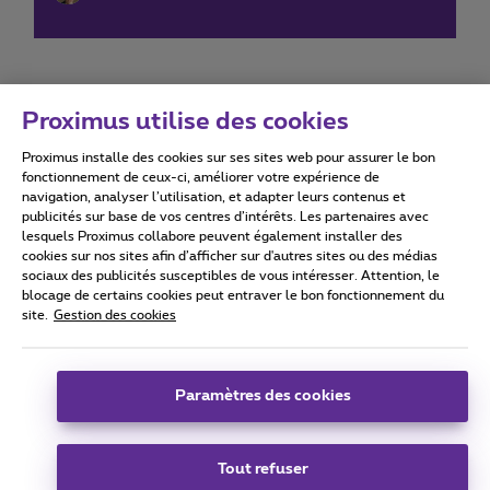
Proximus utilise des cookies
Proximus installe des cookies sur ses sites web pour assurer le bon
Conditions d'utilisation
Accessibility statement
fonctionnement de ceux-ci, améliorer votre expérience de
navigation, analyser l’utilisation, et adapter leurs contenus et
publicités sur base de vos centres d’intérêts. Les partenaires avec
lesquels Proximus collabore peuvent également installer des
cookies sur nos sites afin d’afficher sur d'autres sites ou des médias
sociaux des publicités susceptibles de vous intéresser. Attention, le
Tous droits réservés. ©
2026
Proximus
blocage de certains cookies peut entraver le bon fonctionnement du
site.
Gestion des cookies
Conditions générales, info consommateur
Liste des prix et tarifs
Accessibilité
Vie privée
Politique de gestion des cookies
Cookie manager
Coordonnées de l’entreprise
Paramètres des cookies
Ce site a été créé et est géré conformément au droit belge.
Boulevard du Roi Albert II 27 - B-1030 Bruxelles.
Tout refuser