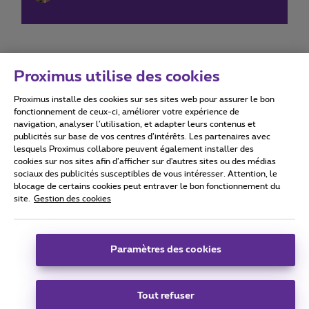
Proximus utilise des cookies
Proximus installe des cookies sur ses sites web pour assurer le bon
Conditions d'utilisation
Accessibility statement
fonctionnement de ceux-ci, améliorer votre expérience de
navigation, analyser l’utilisation, et adapter leurs contenus et
publicités sur base de vos centres d’intérêts. Les partenaires avec
lesquels Proximus collabore peuvent également installer des
cookies sur nos sites afin d’afficher sur d'autres sites ou des médias
sociaux des publicités susceptibles de vous intéresser. Attention, le
Tous droits réservés. ©
2026
Proximus
blocage de certains cookies peut entraver le bon fonctionnement du
site.
Gestion des cookies
Conditions générales, info consommateur
Liste des prix et tarifs
Accessibilité
Vie privée
Politique de gestion des cookies
Cookie manager
Coordonnées de l’entreprise
Paramètres des cookies
Ce site a été créé et est géré conformément au droit belge.
Boulevard du Roi Albert II 27 - B-1030 Bruxelles.
Tout refuser