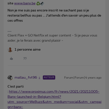
site
www.banx.be
Non je me suis pas encore inscrit ne sachant pas si je
resterai belfius ou pas … J’attends d’en savoir un peu plus de
ces offres
Client Flex + GO Netflix et super content - Si je peux vous
aider, je le ferais avec grand plaisir -
1 personne aime
mallau_fvt96
Forum|Forum|4 years ago
AUTEUR
C’est parti
:
https://www.proximus.com/fr/news/2021/20211005-
Banx-launched-in-Belgium.html?
utm_source=WeBuzz&utm_medium=social&utm_campai
gn=banx-