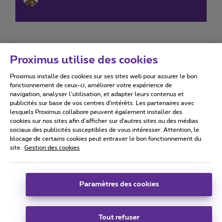
Proximus utilise des cookies
Proximus installe des cookies sur ses sites web pour assurer le bon
Conditions d'utilisation
Accessibility statement
fonctionnement de ceux-ci, améliorer votre expérience de
navigation, analyser l’utilisation, et adapter leurs contenus et
publicités sur base de vos centres d’intérêts. Les partenaires avec
lesquels Proximus collabore peuvent également installer des
cookies sur nos sites afin d’afficher sur d'autres sites ou des médias
sociaux des publicités susceptibles de vous intéresser. Attention, le
Tous droits réservés. ©
2026
Proximus
blocage de certains cookies peut entraver le bon fonctionnement du
site.
Gestion des cookies
Conditions générales, info consommateur
Liste des prix et tarifs
Accessibilité
Vie privée
Politique de gestion des cookies
Cookie manager
Coordonnées de l’entreprise
Paramètres des cookies
Ce site a été créé et est géré conformément au droit belge.
Boulevard du Roi Albert II 27 - B-1030 Bruxelles.
Tout refuser