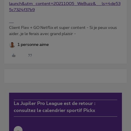
launch&utm_content=20211005_WeBuzz&__ls=4de53
5c7324f37b9
Client Flex + GO Netflix et super content - Si je peux vous
aider, je le ferais avec grand plaisir -
1 personne aime
La Jupiler Pro League est de retour :
consultez le calendrier sportif Pickx