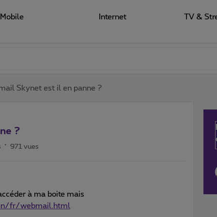
Mobile
Internet
TV & Str
ail Skynet est il en panne ?
nne ?
s
971 vues
 accéder à ma boite mais
in/fr/webmail.html