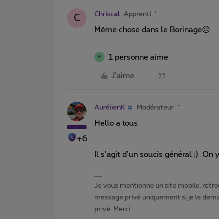
Chriscal
Apprenti
C
Même chose dans le Borinage😥
1 personne aime
M
J'aime
AurélienK
Modérateur
Hello a tous
+6
Il s’agit d’un soucis général ;) On y 
Je vous mentionne un site mobile, retrou
message privé uniquement si je le dema
privé. Merci