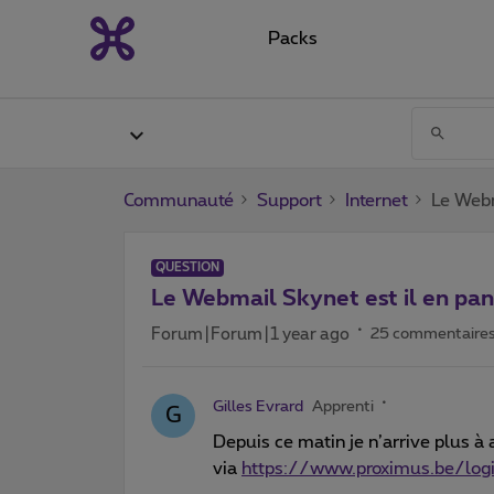
Packs
Communauté
Support
Internet
Le Webm
QUESTION
Le Webmail Skynet est il en pa
Forum|Forum|1 year ago
25 commentaire
Gilles Evrard
Apprenti
G
Depuis ce matin je n’arrive plus à
via
https://www.proximus.be/log