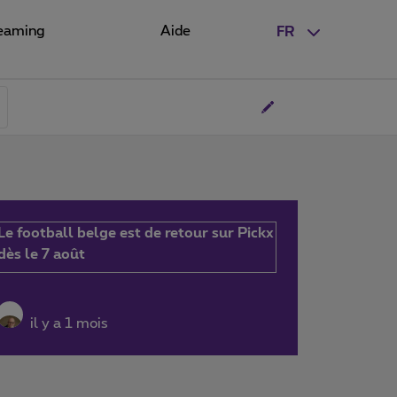
eaming
Aide
FR
Le football belge est de retour sur Pickx
dès le 7 août
il y a 1 mois