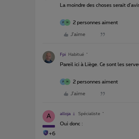
La moindre des choses serait d’avise
2 personnes aiment
P
M
J'aime
Fpi
Habitué
Pareil ici à Liège. Ce sont les ser
2 personnes aiment
P
M
J'aime
alloja
Spécialiste
A
Oui donc :
+6