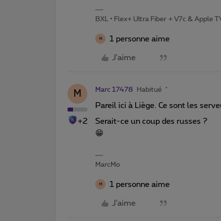
BXL • Flex+ Ultra Fiber + V7c & Apple 
1 personne aime
M
J'aime
Marc 17478
Habitué
M
Pareil ici à Liège. Ce sont les ser
+2
Serait-ce un coup des russes ?
😁
MarcMo
1 personne aime
M
J'aime