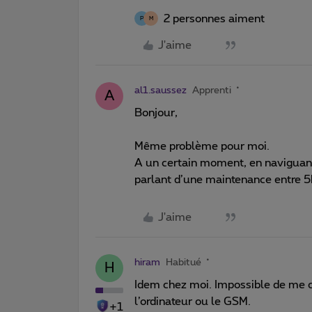
2 personnes aiment
P
M
J'aime
al1.saussez
Apprenti
A
Bonjour,
Même problème pour moi.
A un certain moment, en naviguant
parlant d’une maintenance entre 
J'aime
hiram
Habitué
H
Idem chez moi. Impossible de me 
l’ordinateur ou le GSM.
+1