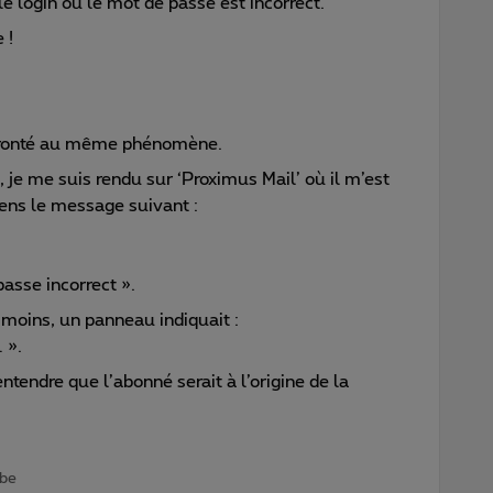
 login ou le mot de passe est incorrect.
 !
onfronté au même phénomène.
, je me suis rendu sur ‘Proximus Mail’ où il m’est
ens le message suivant :
asse incorrect ».
moins, un panneau indiquait :
 ».
ntendre que l’abonné serait à l’origine de la
.be