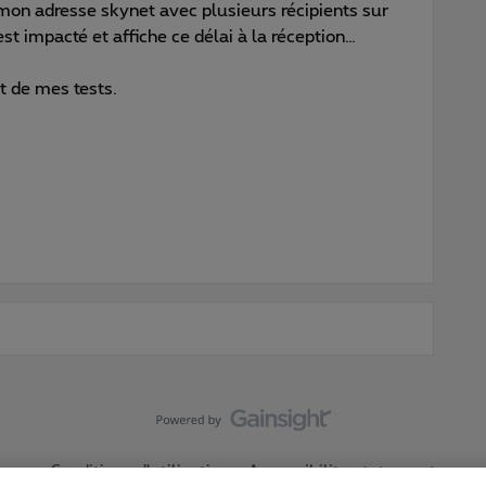
 mon adresse skynet avec plusieurs récipients sur
st impacté et affiche ce délai à la réception…
at de mes tests.
Conditions d'utilisation
Accessibility statement