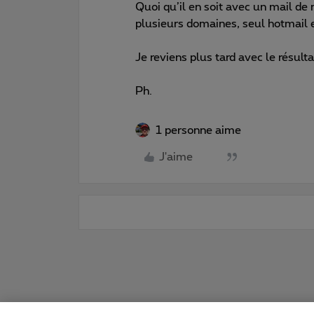
Quoi qu’il en soit avec un mail de
plusieurs domaines, seul hotmail e
Je reviens plus tard avec le résult
Ph.
1 personne aime
J'aime