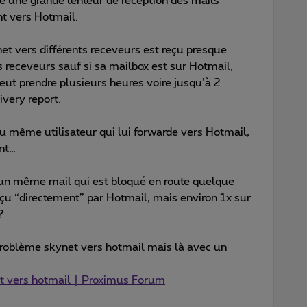
e une grande lenteur de réception des mails
t vers Hotmail.
 vers différents receveurs est reçu presque
 receveurs sauf si sa mailbox est sur Hotmail,
peut prendre plusieurs heures voire jusqu’à 2
ivery report.
u même utilisateur qui lui forwarde vers Hotmail,
nt…
 un même mail qui est bloqué en route quelque
reçu “directement” par Hotmail, mais environ 1x sur
?
 problème skynet vers hotmail mais là avec un
et vers hotmail | Proximus Forum