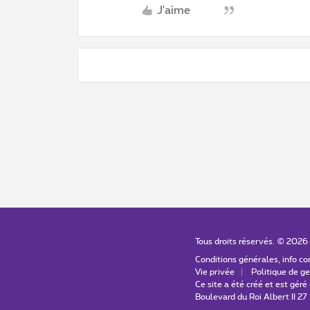
J'aime
Tous droits réservés. ©
2026
Conditions générales, info 
Vie privée
Politique de ge
Ce site a été créé et est gér
Boulevard du Roi Albert II 27