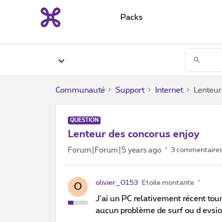
Packs
Communauté
Support
Internet
Lenteur
QUESTION
Lenteur des concorus enjoy
Forum|Forum|5 years ago
3 commentaire
olivier_0153
Etoile montante
O
J’ai un PC relativement récent t
aucun problème de surf ou d evsi