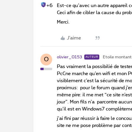
+6
Est-ce qu’avec un autre appareil c
Ceci afin de cibler la cause du pr
Merci.
J'aime
olivier_0153
Etoile montant
AUTEUR
O
Pas vraiment la possibilié de tester
PcCne marche qu’en wifi et mon PC
visiblement c’est la sécurité de mo
proximus: pour le forum quand j’e
même pire: il me met “ce site n’est 
jour”. Mon fils n’a parcontre aucu
qu’il est en Windows7 complètemen
j’ai fini par réussir à faire le conc
site ne me pose problème par co