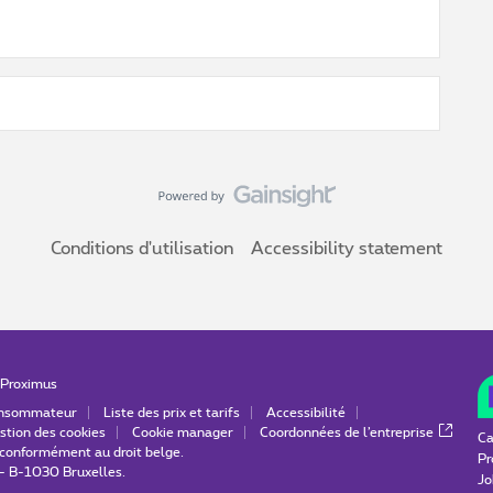
Conditions d'utilisation
Accessibility statement
Proximus
consommateur
Liste des prix et tarifs
Accessibilité
stion des cookies
Cookie manager
Coordonnées de l’entreprise
Ca
é conformément au droit belge.
Pr
 - B-1030 Bruxelles.
Jo