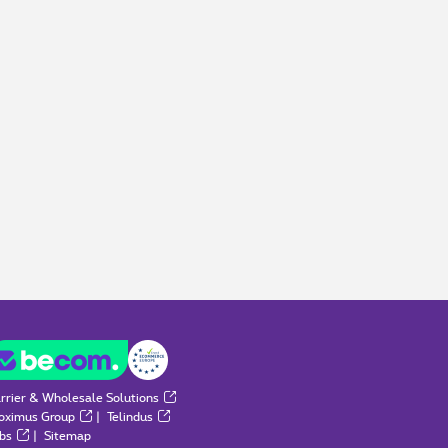
rrier & Wholesale Solutions
oximus Group
|
Telindus
bs
|
Sitemap