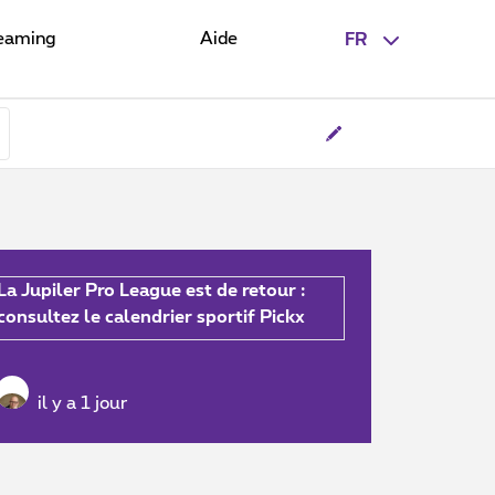
eaming
Aide
FR
La Jupiler Pro League est de retour :
consultez le calendrier sportif Pickx
il y a 1 jour