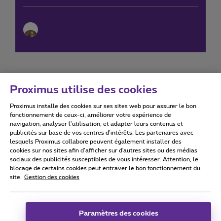
Proximus utilise des cookies
Proximus installe des cookies sur ses sites web pour assurer le bon
Conditions d'utilisation
Accessibility statement
fonctionnement de ceux-ci, améliorer votre expérience de
navigation, analyser l’utilisation, et adapter leurs contenus et
publicités sur base de vos centres d’intérêts. Les partenaires avec
lesquels Proximus collabore peuvent également installer des
cookies sur nos sites afin d’afficher sur d'autres sites ou des médias
sociaux des publicités susceptibles de vous intéresser. Attention, le
Tous droits réservés. ©
2026
Proximus
blocage de certains cookies peut entraver le bon fonctionnement du
site.
Gestion des cookies
Conditions générales, info consommateur
Liste des prix et tarifs
Accessibilité
Vie privée
Politique de gestion des cookies
Cookie manager
Coordonnées de l’entreprise
Paramètres des cookies
Ce site a été créé et est géré conformément au droit belge.