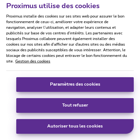
Proximus utilise des cookies
N’oubliez pas de cliquer sur « Meilleure réponse » une fois la
réponse obtenue à votre question !
Proximus installe des cookies sur ses sites web pour assurer le bon
fonctionnement de ceux-ci, améliorer votre expérience de
navigation, analyser l’utilisation, et adapter leurs contenus et
publicités sur base de vos centres d’intérêts. Les partenaires avec
lesquels Proximus collabore peuvent également installer des
cookies sur nos sites afin d’afficher sur d'autres sites ou des médias
sociaux des publicités susceptibles de vous intéresser. Attention, le
Vitcha
Forum|Forum|4 years ago
AUTEUR
blocage de certains cookies peut entraver le bon fonctionnement du
site.
Gestion des cookies
Bonjour
@Agasthène
,
J'ai effectué le même test ce matin à 09:48, et j'ai consulté
mes mails via :
Paramètres des cookies
Logiciels :
Via Outlook 2010/2013/2016.
Applications :
Tout refuser
Tablette sous Android 8.1.0 :
Via Samsung Email ver. 6.1.61.1.
Autoriser tous les cookies
Smartphone sous Android 10 (One UI 2.0) :
Via Samsung Email ver. 6.1.61.1.
Via Proximus Mail Ver 21.4.14