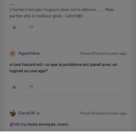
L'herbe n'est pas toujours plus verte ailleurs…. …. Mais
parfois elle à meilleur goût… (vitch@)
Agasthène
Forum|Forum|4 years ago
A
a tout hasard est-ce que le problème est pareil avec un
logiciel ou une app?
David W
Forum|Forum|4 years ago
@Vitcha
tests envoyés, merci