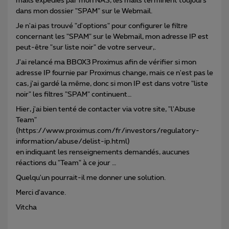
mails expédiés par mon NAS, les mails terminent toujours
dans mon dossier "SPAM" sur le Webmail.
Je n'ai pas trouvé "d'options" pour configurer le filtre
concernant les "SPAM" sur le Webmail, mon adresse IP est
peut-être "sur liste noir" de votre serveur,.
J'ai relancé ma BBOX3 Proximus afin de vérifier si mon
adresse IP fournie par Proximus change, mais ce n'est pas le
cas, j'ai gardé la même, donc si mon IP est dans votre "liste
noir" les filtres "SPAM" continuent…
Hier, j'ai bien tenté de contacter via votre site, "l'Abuse
Team"
(https://www.proximus.com/fr/investors/regulatory-
information/abuse/delist-ip.html)
en indiquant les renseignements demandés, aucunes
réactions du "Team" à ce jour …
Quelqu'un pourrait-il me donner une solution.
Merci d'avance.
Vitcha