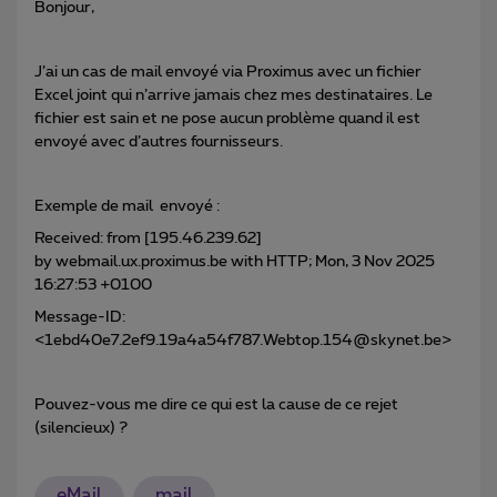
Bonjour,
J’ai un cas de mail envoyé via Proximus avec un fichier
Excel joint qui n’arrive jamais chez mes destinataires. Le
fichier est sain et ne pose aucun problème quand il est
envoyé avec d’autres fournisseurs.
Exemple de mail envoyé :
Received: from [195.46.239.62]
by webmail.ux.proximus.be with HTTP; Mon, 3 Nov 2025
16:27:53 +0100
Message-ID:
<1ebd40e7.2ef9.19a4a54f787.Webtop.154@skynet.be>
Pouvez-vous me dire ce qui est la cause de ce rejet
(silencieux) ?
eMail
mail