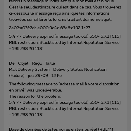
reçois un message m’indiquant que mon mail est bloqué.
C’est le seul destinataire qui est dans ce cas. Vous trouverez
ci-dessous le message reçu ainsi que les informations
trouvées sur différents forums traitant du même sujet.
2a02:a03f:2dc:e000:9c4d:63e6:c192:1c27
5.4.7 - Delivery expired (message too old) 550-'5.7.1 [C15]
RBL restriction: Blacklisted by Internal Reputation Service
- 195.238.20.113'
De Objet Reçu Taille
Mail Delivery System Delivery Status Notification
(Failure) jeu. 29-09 12 Ko
The following message to "adresse mail à votre disposition
en privé" was undeliverable.
The reason for the problem:
5.4.7 - Delivery expired (message too old) 550-'5.7.1 [C15]
RBL restriction: Blacklisted by Internal Reputation Service
- 195.238.20.113'
Base de données de listes noires en temps réel (RBL™)