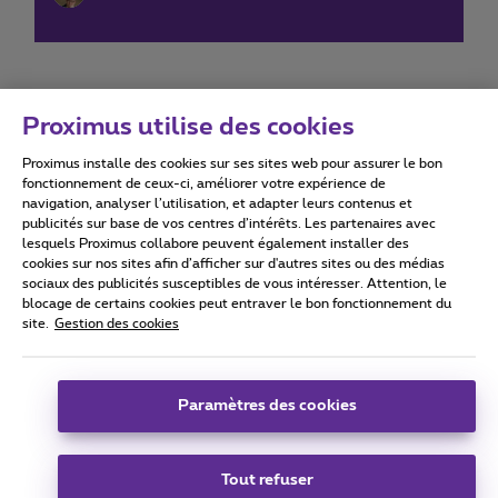
Proximus utilise des cookies
Proximus installe des cookies sur ses sites web pour assurer le bon
Conditions d'utilisation
Accessibility statement
fonctionnement de ceux-ci, améliorer votre expérience de
navigation, analyser l’utilisation, et adapter leurs contenus et
publicités sur base de vos centres d’intérêts. Les partenaires avec
lesquels Proximus collabore peuvent également installer des
cookies sur nos sites afin d’afficher sur d'autres sites ou des médias
sociaux des publicités susceptibles de vous intéresser. Attention, le
Tous droits réservés. ©
2026
Proximus
blocage de certains cookies peut entraver le bon fonctionnement du
site.
Gestion des cookies
Conditions générales, info consommateur
Liste des prix et tarifs
Accessibilité
Vie privée
Politique de gestion des cookies
Cookie manager
Coordonnées de l’entreprise
Paramètres des cookies
Ce site a été créé et est géré conformément au droit belge.
Boulevard du Roi Albert II 27 - B-1030 Bruxelles.
Tout refuser