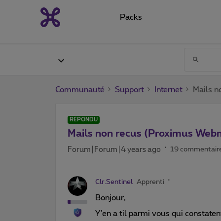
Packs
Communauté
Support
Internet
Mails n
RÉPONDU
Mails non recus (Proximus Web
Forum|Forum|4 years ago
19 commentair
Clr.Sentinel
Apprenti
Bonjour,
Y’en a til parmi vous qui constate