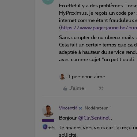
En effet il y a des problèmes. Lor
MyProximus, je reçois un code pa
internet comme étant frauduleux
(
https://www.page-jaune.be/n
Sans compter de nombreux mails qu
Cela fait un certain temps que ça d
adaptée à hauteur du service rendu
avec comme sujet “un petit oubli
1 personne aime
J'aime
VincentM
Modérateur
Bonjour
@Clr.Sentinel
,
+6
Je reviens vers vous car j’ai reçu u
sollicité.