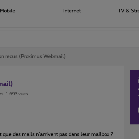
Mobile
Internet
TV & Str
on recus (Proximus Webmail)
mail)
es
693 vues
nt que des mails n’arrivent pas dans leur mailbox ?