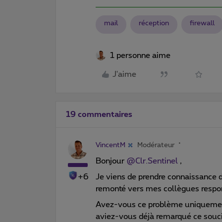
mail
réception
firewall
1 personne aime
J'aime
19 commentaires
VincentM
Modérateur
Bonjour
@Clr.Sentinel
,
+6
Je viens de prendre connaissance d
remonté vers mes collègues respo
Avez-vous ce problème uniquement
aviez-vous déjà remarqué ce souci