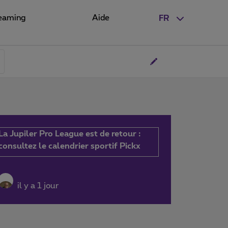
eaming
Aide
FR
La Jupiler Pro League est de retour :
consultez le calendrier sportif Pickx
il y a 1 jour